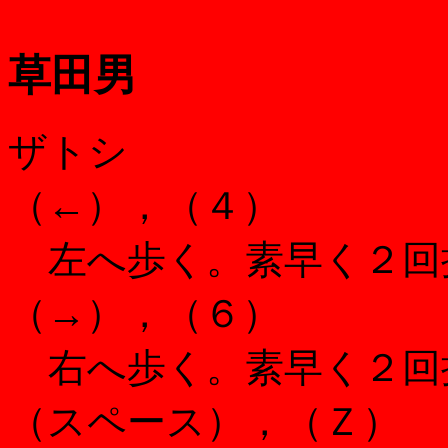
草田男
ザトシ
（←），（４）
左へ歩く。素早く２回
（→），（６）
右へ歩く。素早く２回
（スペース），（Ｚ）